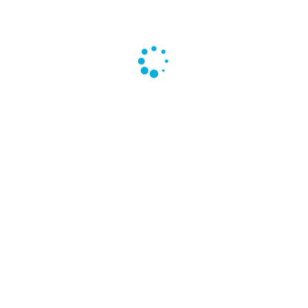
1
2
3
4
…
32
Suchen...
SUCHEN
Aktuelle Posts
The Freedom to Win: Wie flexible Casino-Systeme
Spieler wirklich stärken